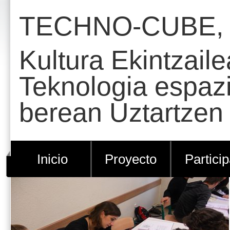
Cambiar
Herramientas
TECHNO-CUBE,
a
Personales
contenido.
Kultura Ekintzaile
|
Saltar
Teknologia espaz
a
berean Uztartzen
navegación
Inicio
Proyecto
Partici